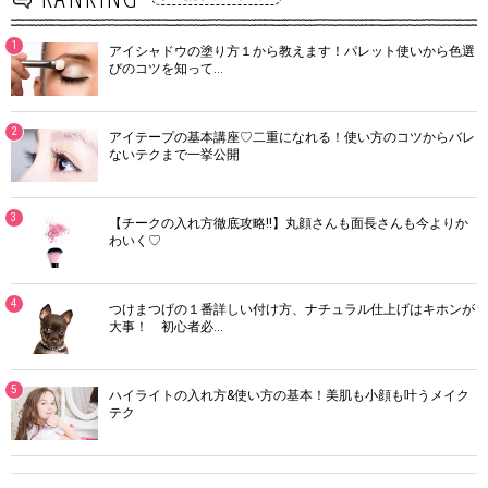
1
アイシャドウの塗り方１から教えます！パレット使いから色選
びのコツを知って…
2
アイテープの基本講座♡二重になれる！使い方のコツからバレ
ないテクまで一挙公開
3
【チークの入れ方徹底攻略!!】丸顔さんも面長さんも今よりか
わいく♡
4
つけまつげの１番詳しい付け方、ナチュラル仕上げはキホンが
大事！ 初心者必…
5
ハイライトの入れ方&使い方の基本！美肌も小顔も叶うメイク
テク