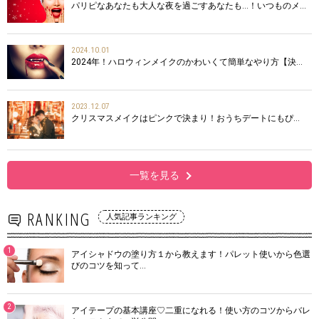
パリピなあなたも大人な夜を過ごすあなたも…！いつものメ…
2024.10.01
2024年！ハロウィンメイクのかわいくて簡単なやり方【決…
2023.12.07
クリスマスメイクはピンクで決まり！おうちデートにもぴ…
一覧を見る
RANKING
人気記事ランキング
1
アイシャドウの塗り方１から教えます！パレット使いから色選
びのコツを知って…
2
アイテープの基本講座♡二重になれる！使い方のコツからバレ