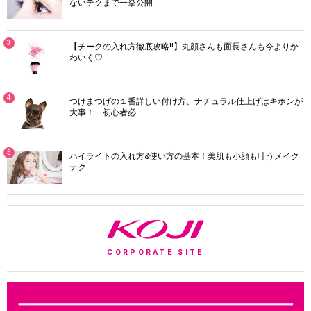
ないテクまで一挙公開
3
【チークの入れ方徹底攻略!!】丸顔さんも面長さんも今よりか
わいく♡
4
つけまつげの１番詳しい付け方、ナチュラル仕上げはキホンが
大事！ 初心者必…
5
ハイライトの入れ方&使い方の基本！美肌も小顔も叶うメイク
テク
K
CORPORATE SITE