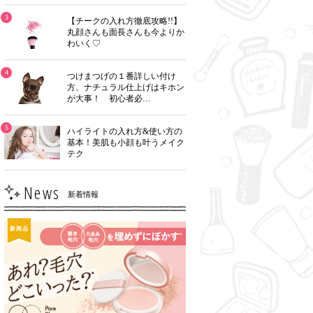
3
【チークの入れ方徹底攻略!!】
丸顔さんも面長さんも今よりか
わいく♡
4
つけまつげの１番詳しい付け
方、ナチュラル仕上げはキホン
が大事！ 初心者必…
5
ハイライトの入れ方&使い方の
基本！美肌も小顔も叶うメイク
テク
News
新着情報
新商品