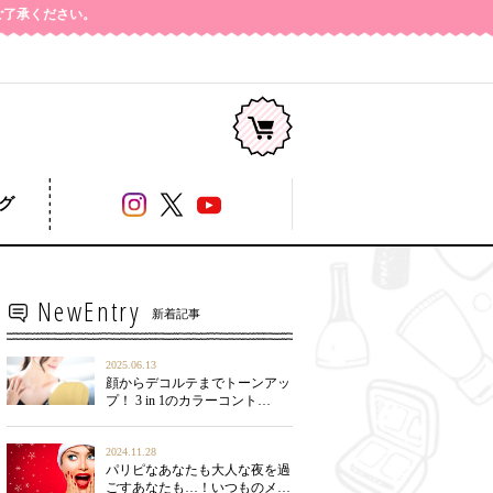
めご了承ください。
コージー本舗
グ
NewEntry
新着記事
2025.06.13
顔からデコルテまでトーンアッ
プ！ 3 in 1のカラーコント…
2024.11.28
パリピなあなたも大人な夜を過
ごすあなたも…！いつものメ…