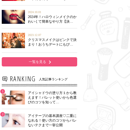
2024.10.01
2024年！ハロウィンメイクのか
わいくて簡単なやり方【決…
2023.12.07
クリスマスメイクはピンクで決
まり！おうちデートにもぴ…
一覧を見る
RANKING
人気記事ランキング
1
アイシャドウの塗り方１から教
えます！パレット使いから色選
びのコツを知って…
2
アイテープの基本講座♡二重に
なれる！使い方のコツからバレ
ないテクまで一挙公開