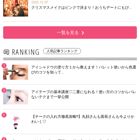
2023.12.07
クリスマスメイクはピンクで決まり！おうちデートにもぴ…
一覧を見る
RANKING
人気記事ランキング
1
アイシャドウの塗り方１から教えます！パレット使いから色選
びのコツを知って…
2
アイテープの基本講座♡二重になれる！使い方のコツからバレ
ないテクまで一挙公開
3
【チークの入れ方徹底攻略!!】丸顔さんも面長さんも今よりか
わいく♡
4