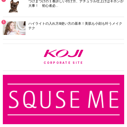
つけまつげの１番詳しい付け方、ナチュラル仕上げはキホンが
大事！ 初心者必…
5
ハイライトの入れ方&使い方の基本！美肌も小顔も叶うメイク
テク
K
CORPORATE SITE