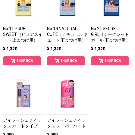
No.11 PURE
No.14 NATURAL
No.21 SECRET
SWEET（ピュアスイ
CUTE（ナチュラルキ
GIRL（シークレット
ート:上まつげ用）
ュート:下まつげ用）
ガール:下まつげ用）
¥ 1,320
¥ 1,320
¥ 1,320
SHOP NOW
SHOP NOW
SHOP NOW
アイラッシュフィッ
アイラッシュフィッ
クス ハードタイプ
クス スーパーハード
¥ 990
¥ 990