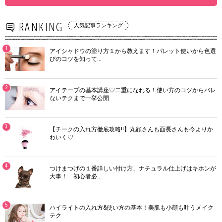
RANKING
人気記事ランキング
1
アイシャドウの塗り方１から教えます！パレット使いから色選
びのコツを知って…
2
アイテープの基本講座♡二重になれる！使い方のコツからバレ
ないテクまで一挙公開
3
【チークの入れ方徹底攻略!!】丸顔さんも面長さんも今よりか
わいく♡
4
つけまつげの１番詳しい付け方、ナチュラル仕上げはキホンが
大事！ 初心者必…
5
ハイライトの入れ方&使い方の基本！美肌も小顔も叶うメイク
テク