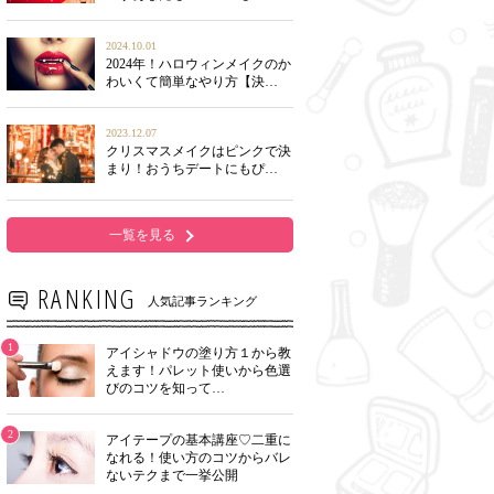
2024.10.01
2024年！ハロウィンメイクのか
わいくて簡単なやり方【決…
2023.12.07
クリスマスメイクはピンクで決
まり！おうちデートにもぴ…
一覧を見る
RANKING
人気記事ランキング
1
アイシャドウの塗り方１から教
えます！パレット使いから色選
びのコツを知って…
2
アイテープの基本講座♡二重に
なれる！使い方のコツからバレ
ないテクまで一挙公開