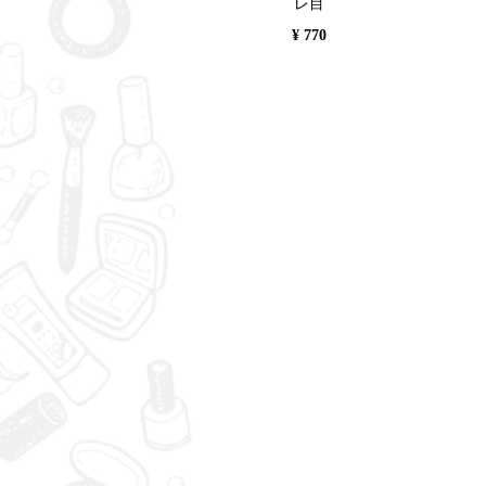
レ目
¥ 770