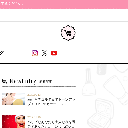
めご了承ください。
コージー本舗
グ
NewEntry
新着記事
2025.06.13
顔からデコルテまでトーンアッ
プ！ 3 in 1のカラーコント…
2024.11.28
パリピなあなたも大人な夜を過
ごすあなたも…！いつものメ…