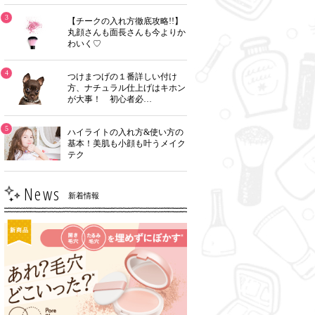
3
【チークの入れ方徹底攻略!!】
丸顔さんも面長さんも今よりか
わいく♡
4
つけまつげの１番詳しい付け
方、ナチュラル仕上げはキホン
が大事！ 初心者必…
5
ハイライトの入れ方&使い方の
基本！美肌も小顔も叶うメイク
テク
News
新着情報
新商品