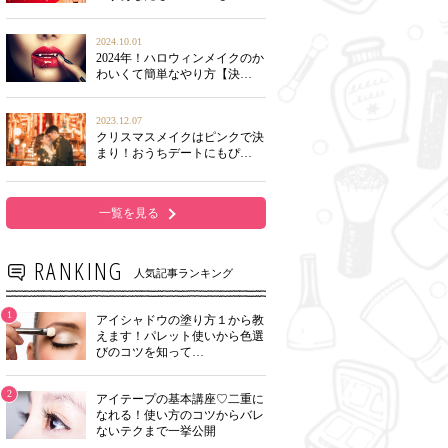
2024.10.01
2024年！ハロウィンメイクのか
わいくて簡単なやり方【決…
2023.12.07
クリスマスメイクはピンクで決
まり！おうちデートにもぴ…
一覧を見る
RANKING
人気記事ランキング
1
アイシャドウの塗り方１から教
えます！パレット使いから色選
びのコツを知って…
2
アイテープの基本講座♡二重に
なれる！使い方のコツからバレ
ないテクまで一挙公開