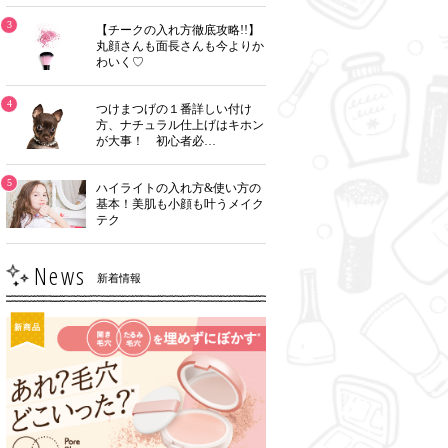
3
【チークの入れ方徹底攻略!!】
丸顔さんも面長さんも今よりか
わいく♡
4
つけまつげの１番詳しい付け
方、ナチュラル仕上げはキホン
が大事！ 初心者必…
5
ハイライトの入れ方&使い方の
基本！美肌も小顔も叶うメイク
テク
News
新着情報
新商品