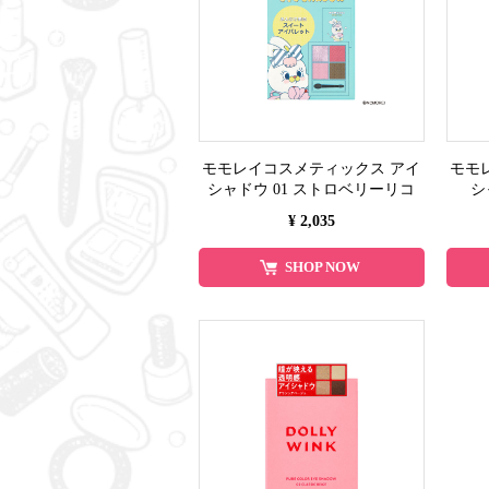
モモレイコスメティックス アイ
モモ
シャドウ 01 ストロベリーリコ
シ
¥ 2,035
SHOP NOW