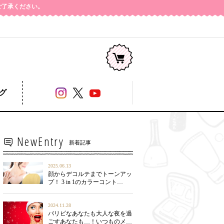
めご了承ください。
コージー本舗
グ
NewEntry
新着記事
2025.06.13
顔からデコルテまでトーンアッ
プ！ 3 in 1のカラーコント…
2024.11.28
パリピなあなたも大人な夜を過
ごすあなたも…！いつものメ…