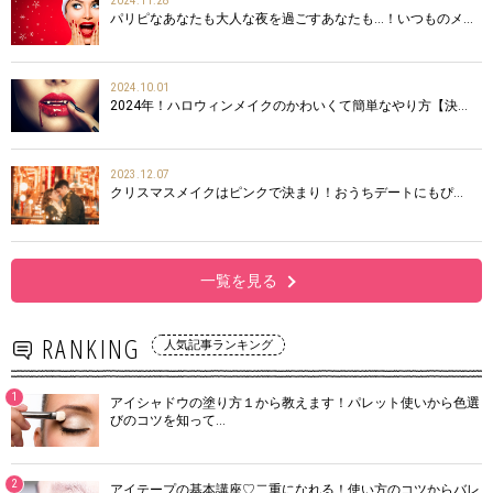
2024.11.28
パリピなあなたも大人な夜を過ごすあなたも…！いつものメ…
2024.10.01
2024年！ハロウィンメイクのかわいくて簡単なやり方【決…
2023.12.07
クリスマスメイクはピンクで決まり！おうちデートにもぴ…
一覧を見る
RANKING
人気記事ランキング
1
アイシャドウの塗り方１から教えます！パレット使いから色選
びのコツを知って…
2
アイテープの基本講座♡二重になれる！使い方のコツからバレ