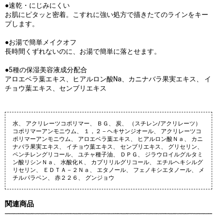
●速乾・にじみにくい
お肌にピタッと密着。こすれに強い処方で描きたてのラインをキー
プします。
●お湯で簡単メイクオフ
長時間くずれないのに、お湯で簡単に落とせます。
●5種の保湿美容液成分配合
アロエベラ葉エキス、ヒアルロン酸Na、カニナバラ果実エキス、 イ
チョウ葉エキス、センブリエキス
水、 アクリレーツコポリマー、 ＢＧ、 炭、 （スチレン/アクリレーツ）
コポリマーアンモニウム、 １，２－ヘキサンジオール、 アクリレーツコ
ポリマーアンモニウム、 アロエベラ葉エキス、 ヒアルロン酸Ｎａ、 カニ
ナバラ果実エキス、 イチョウ葉エキス、 センブリエキス、 グリセリン、
ペンチレングリコール、 ユチャ種子油、 ＤＰＧ、 ジラウロイルグルタミ
ン酸リシンＮａ、 水酸化Ｋ、 カプリリルグリコール、 エチルヘキシルグ
リセリン、 ＥＤＴＡ－２Ｎａ、 エタノール、 フェノキシエタノール、 メ
チルパラベン、 赤２２６、 グンジョウ
関連商品