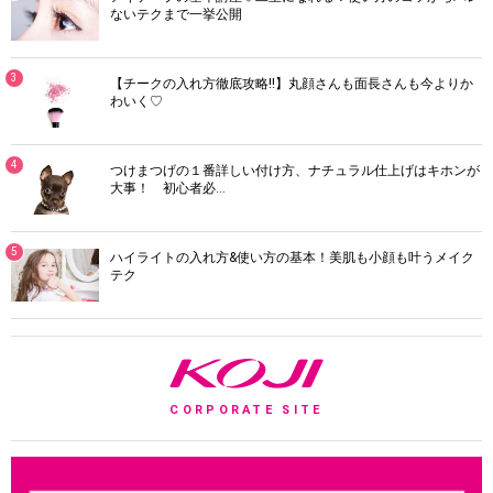
ないテクまで一挙公開
3
【チークの入れ方徹底攻略!!】丸顔さんも面長さんも今よりか
わいく♡
4
つけまつげの１番詳しい付け方、ナチュラル仕上げはキホンが
大事！ 初心者必…
5
ハイライトの入れ方&使い方の基本！美肌も小顔も叶うメイク
テク
K
CORPORATE SITE