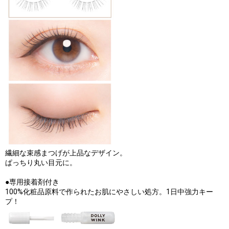
繊細な束感まつげが上品なデザイン。
ぱっちり丸い目元に。
●専用接着剤付き
100%化粧品原料で作られたお肌にやさしい処方。1日中強力キー
プ！