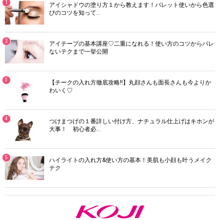
1
アイシャドウの塗り方１から教えます！パレット使いから色選
びのコツを知って…
2
アイテープの基本講座♡二重になれる！使い方のコツからバレ
ないテクまで一挙公開
3
【チークの入れ方徹底攻略!!】丸顔さんも面長さんも今よりか
わいく♡
4
つけまつげの１番詳しい付け方、ナチュラル仕上げはキホンが
大事！ 初心者必…
5
ハイライトの入れ方&使い方の基本！美肌も小顔も叶うメイク
テク
K