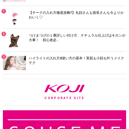
3
【チークの入れ方徹底攻略!!】丸顔さんも面長さんも今よりか
わいく♡
4
つけまつげの１番詳しい付け方、ナチュラル仕上げはキホンが
大事！ 初心者必…
5
ハイライトの入れ方&使い方の基本！美肌も小顔も叶うメイク
テク
K
CORPORATE SITE