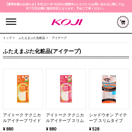
【夏季休業のお知らせ】8/8(土)〜8/16(日)の期間中にいただいたお問い合わせに関しては、
8/17(月)以降に順次対応となります。予めご了承ください。
Menu
トップ
ふたえまぶた化粧品
アイテープ
ふたえまぶた化粧品(アイテープ)
アイトーク テクニカ
アイトーク テクニカ
シャドウオン アイテ
ルアイテープ ワイド
ルアイテープ スリム
ープ スリムタイプ
¥ 880
¥ 880
¥ 528