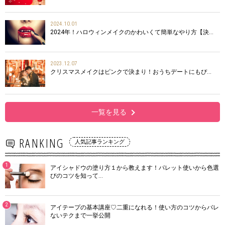
2024.10.01
2024年！ハロウィンメイクのかわいくて簡単なやり方【決…
2023.12.07
クリスマスメイクはピンクで決まり！おうちデートにもぴ…
一覧を見る
RANKING
人気記事ランキング
1
アイシャドウの塗り方１から教えます！パレット使いから色選
びのコツを知って…
2
アイテープの基本講座♡二重になれる！使い方のコツからバレ
ないテクまで一挙公開