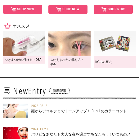
SHOP NOW
SHOP NOW
SHOP NOW
オススメ
つけまつげの付け方・Q&A
ふたえまぶたの作り方・
KOJIの歴史
Q&A
NewEntry
新着記事
2025.06.13
顔からデコルテまでトーンアップ！ 3 in 1のカラーコント…
2024.11.28
パリピなあなたも大人な夜を過ごすあなたも…！いつものメ…