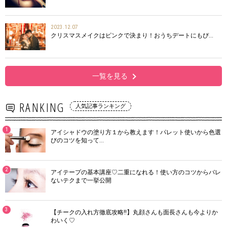
2023.12.07
クリスマスメイクはピンクで決まり！おうちデートにもぴ…
一覧を見る
RANKING
人気記事ランキング
1
アイシャドウの塗り方１から教えます！パレット使いから色選
びのコツを知って…
2
アイテープの基本講座♡二重になれる！使い方のコツからバレ
ないテクまで一挙公開
3
【チークの入れ方徹底攻略!!】丸顔さんも面長さんも今よりか
わいく♡