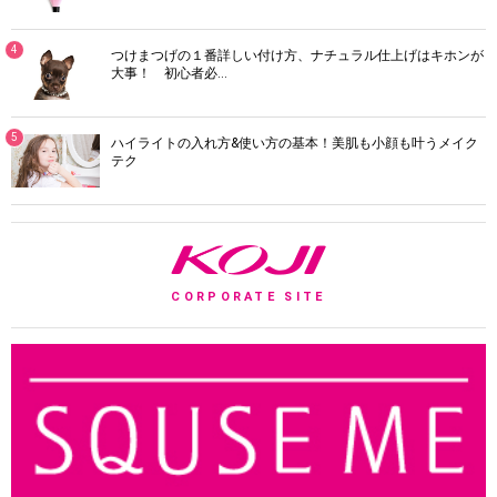
4
つけまつげの１番詳しい付け方、ナチュラル仕上げはキホンが
大事！ 初心者必…
5
ハイライトの入れ方&使い方の基本！美肌も小顔も叶うメイク
テク
K
CORPORATE SITE