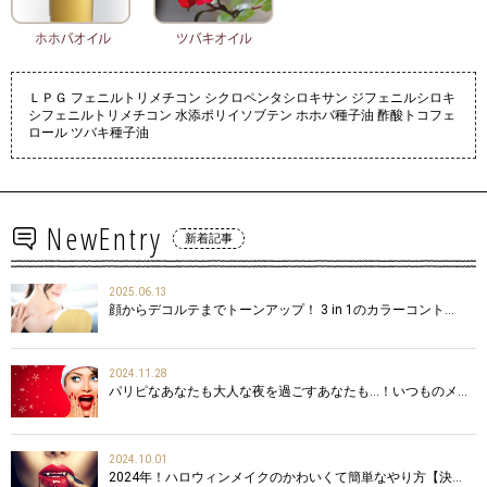
ＬＰＧ フェニルトリメチコン シクロペンタシロキサン ジフェニルシロキ
シフェニルトリメチコン 水添ポリイソブテン ホホバ種子油 酢酸トコフェ
ロール ツバキ種子油
NewEntry
新着記事
2025.06.13
顔からデコルテまでトーンアップ！ 3 in 1のカラーコント…
2024.11.28
パリピなあなたも大人な夜を過ごすあなたも…！いつものメ…
2024.10.01
2024年！ハロウィンメイクのかわいくて簡単なやり方【決…