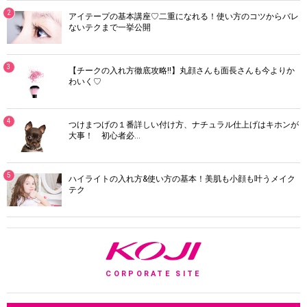
2
アイテープの基本講座♡二重になれる！使い方のコツからバレ
ないテクまで一挙公開
3
【チークの入れ方徹底攻略!!】丸顔さんも面長さんも今よりか
わいく♡
4
つけまつげの１番詳しい付け方、ナチュラル仕上げはキホンが
大事！ 初心者必…
5
ハイライトの入れ方&使い方の基本！美肌も小顔も叶うメイク
テク
K
CORPORATE SITE