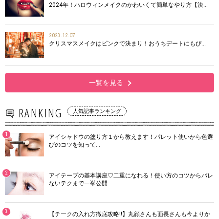
2024年！ハロウィンメイクのかわいくて簡単なやり方【決…
2023.12.07
クリスマスメイクはピンクで決まり！おうちデートにもぴ…
一覧を見る
RANKING
人気記事ランキング
1
アイシャドウの塗り方１から教えます！パレット使いから色選
びのコツを知って…
2
アイテープの基本講座♡二重になれる！使い方のコツからバレ
ないテクまで一挙公開
3
【チークの入れ方徹底攻略!!】丸顔さんも面長さんも今よりか