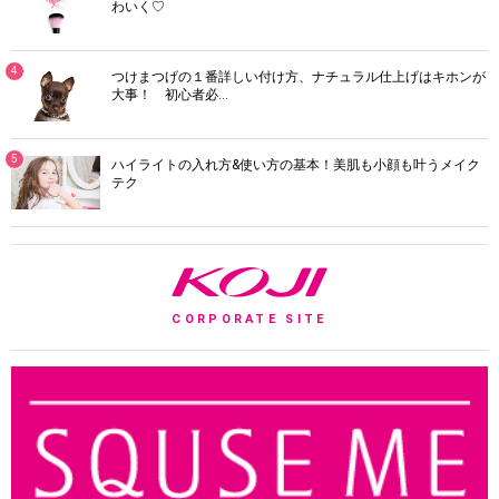
わいく♡
4
つけまつげの１番詳しい付け方、ナチュラル仕上げはキホンが
大事！ 初心者必…
5
ハイライトの入れ方&使い方の基本！美肌も小顔も叶うメイク
テク
K
CORPORATE SITE