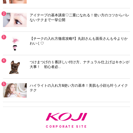
2
アイテープの基本講座♡二重になれる！使い方のコツからバレ
ないテクまで一挙公開
3
【チークの入れ方徹底攻略!!】丸顔さんも面長さんも今よりか
わいく♡
4
つけまつげの１番詳しい付け方、ナチュラル仕上げはキホンが
大事！ 初心者必…
5
ハイライトの入れ方&使い方の基本！美肌も小顔も叶うメイク
テク
K
CORPORATE SITE