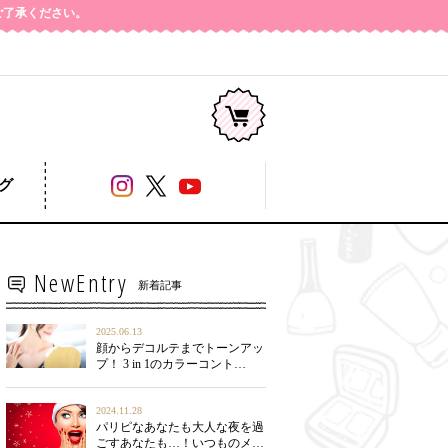
めご了承ください。
コージー本舗
グ
NewEntry
新着記事
2025.06.13
顔からデコルテまでトーンアッ
プ！ 3 in 1のカラーコント…
2024.11.28
パリピなあなたも大人な夜を過
ごすあなたも…！いつものメ…