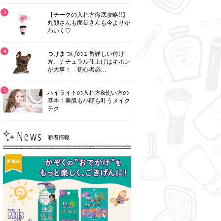
3
【チークの入れ方徹底攻略!!】
丸顔さんも面長さんも今よりか
わいく♡
4
つけまつげの１番詳しい付け
方、ナチュラル仕上げはキホン
が大事！ 初心者必…
5
ハイライトの入れ方&使い方の
基本！美肌も小顔も叶うメイク
テク
News
新着情報
新商品