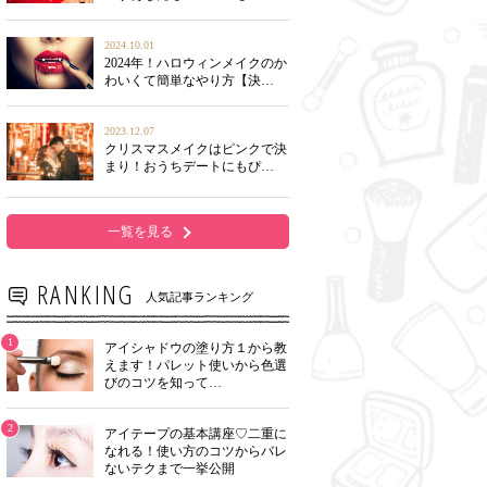
2024.10.01
2024年！ハロウィンメイクのか
わいくて簡単なやり方【決…
2023.12.07
クリスマスメイクはピンクで決
まり！おうちデートにもぴ…
一覧を見る
RANKING
人気記事ランキング
1
アイシャドウの塗り方１から教
えます！パレット使いから色選
びのコツを知って…
2
アイテープの基本講座♡二重に
なれる！使い方のコツからバレ
ないテクまで一挙公開