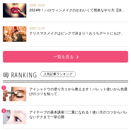
2024.10.01
2024年！ハロウィンメイクのかわいくて簡単なやり方【決…
2023.12.07
クリスマスメイクはピンクで決まり！おうちデートにもぴ…
一覧を見る
RANKING
人気記事ランキング
1
アイシャドウの塗り方１から教えます！パレット使いから色選
びのコツを知って…
2
アイテープの基本講座♡二重になれる！使い方のコツからバレ
ないテクまで一挙公開