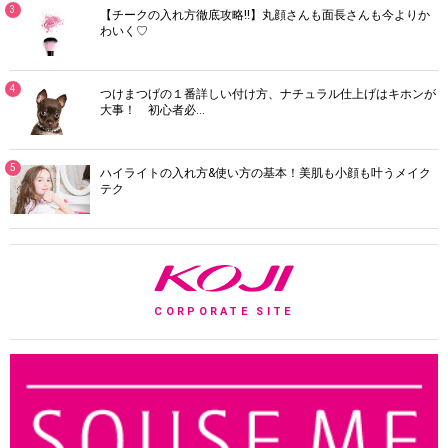
3
【チークの入れ方徹底攻略!!】丸顔さんも面長さんも今よりか
わいく♡
4
つけまつげの１番詳しい付け方、ナチュラル仕上げはキホンが
大事！ 初心者必…
5
ハイライトの入れ方&使い方の基本！美肌も小顔も叶うメイク
テク
K
CORPORATE SITE