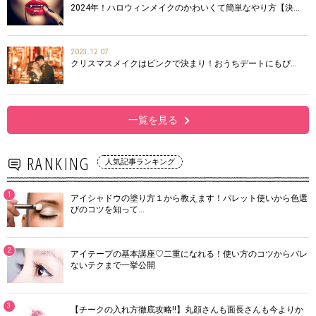
2024年！ハロウィンメイクのかわいくて簡単なやり方【決…
2023.12.07
クリスマスメイクはピンクで決まり！おうちデートにもぴ…
一覧を見る
RANKING
人気記事ランキング
1
アイシャドウの塗り方１から教えます！パレット使いから色選
びのコツを知って…
2
アイテープの基本講座♡二重になれる！使い方のコツからバレ
ないテクまで一挙公開
3
【チークの入れ方徹底攻略!!】丸顔さんも面長さんも今よりか