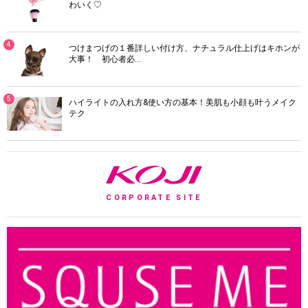
わいく♡
4
つけまつげの１番詳しい付け方、ナチュラル仕上げはキホンが
大事！ 初心者必…
5
ハイライトの入れ方&使い方の基本！美肌も小顔も叶うメイク
テク
K
CORPORATE SITE