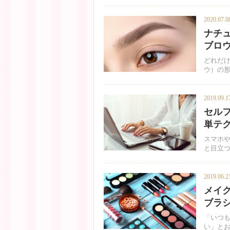
2020.07.0
ナチ
ブロ
どれだ
ウ）の
2019.09.1
セル
単テ
スマホ
と目立
2019.06.2
メイ
ブラ
「いつ
い」と