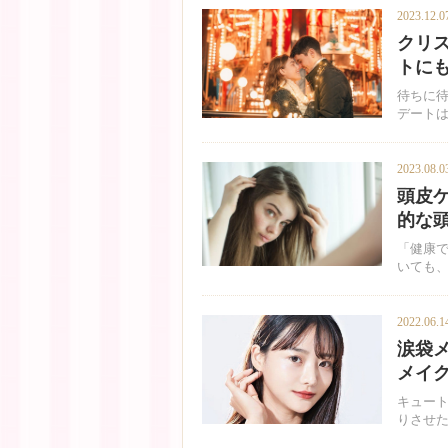
2023.12.0
クリ
トに
待ちに待
デート
2023.08.0
頭皮
的な
「健康
いても
2022.06.1
涙袋
メイ
キュー
りさせ