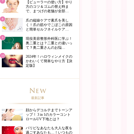
7
【ビューラーの使い方】やり
方のコツ＆ゴムの替え時ま
で、まつげの老舗が全部…
8
爪の縦線ケアで素爪を美し
く！爪の筋やでこぼこの原因
と簡単セルフネイルケア…
9
現役美容整形外科医に学ぶ！
奥二重とは？二重との違いっ
て？奥二重さんのお悩…
10
2024年！ハロウィンメイクの
かわいくて簡単なやり方【決
定版】
最新記事
顔からデコルテまでトーンア
ップ！ 3 in 1のカラーコント
ロールUV下地とは？
パリピなあなたも大人な夜を
過ごすあなたも…！いつもの