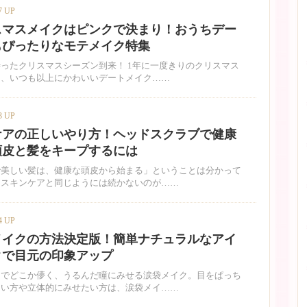
7 UP
スマスメイクはピンクで決まり！おうちデー
もぴったりなモテメイク特集
ったクリスマスシーズン到来！ 1年に一度きりのクリスマス
は、いつも以上にかわいいデートメイク……
3 UP
ケアの正しいやり方！ヘッドスクラブで健康
頭皮と髪をキープするには
で美しい髪は、健康な頭皮から始まる」ということは分かって
、スキンケアと同じようには続かないのが……
4 UP
メイクの方法決定版！簡単ナチュラルなアイ
クで目元の印象アップ
トでどこか儚く、うるんだ瞳にみせる涙袋メイク。目をぱっち
たい方や立体的にみせたい方は、涙袋メイ……