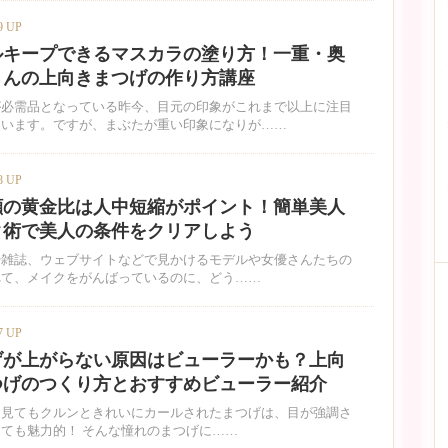
9 UP
ルキープできるマスカラの塗り方！一重・奥
さんの上向きまつげの作り方講座
が必需品となっている昨今、目元の印象がこれまで以上に注目
ています。ですが、まぶたが重い印象になりが……
8 UP
顔の黄金比は人中短縮がポイント！簡単美人
ク術で美人の条件をクリアしよう
や雑誌、ウェブサイトなどで見かけるモデルや女優さんたちの
れて、メイクをがんばっているのに、どう……
7 UP
げが上がらない原因はビューラーかも？上向
つげのつくり方とおすすめビューラー紹介
ら見てもクルンときれいにカールされたまつげは、目が強調さ
ても魅力的！ そんな憧れのまつげに……