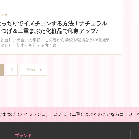
1 UP
ぱっちりでイメチェンする方法！ナチュラル
まつげ＆二重まぶた化粧品で印象アップ♪
れと新しい出会いの季節。この春から学校や職場などの環境が
と変わり、新生活を迎える方も多……
2
Next
けまつげ（アイラッシュ）・ふたえ（二重）まぶたのことならコージー
ブランド