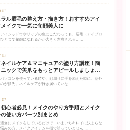
8 UP
ュラル眉毛の整え方・描き方！おすすめアイ
ウメイクで一気に旬顔美人に
けアイシャドウやリップの色にこだわっても、眉毛（アイブロ
形ひとつで旬顔になれるかが大きく左右される……
7 UP
フネイルケア＆マニキュアの塗り方講座！簡
クニックで美爪をもっとアピールしましょ…
やパソコンを使っている時や、顔周りに手を添えた時に、意外
つのが指先。ネイルケアが行き届いていな……
1 UP
ク初心者必見！メイクのやり方手順とメイク
シの使い方パーツ別まとめ
も適当にメイクをしているだけで、いまいちキレイに決まらな
お悩みの方、メイクアイテムを指で塗っていません……