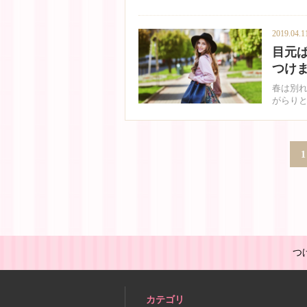
2019.04.1
目元
つけ
春は別
がらり
1
つ
カテゴリ