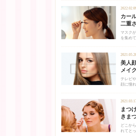
2022.02.0
カー
二重
マスク
を集め
2021.05.2
美人
メイ
テレビ
顔に憧
2021.03.1
まつ
きま
どこか
れてとっ