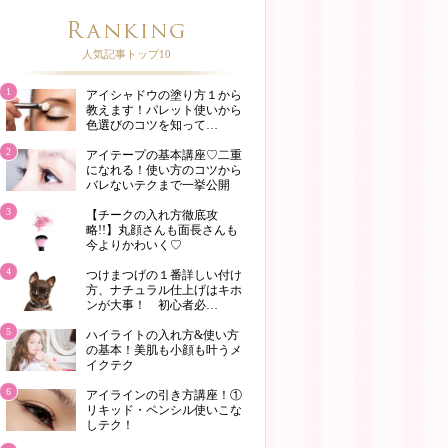
人気記事トップ10
1
アイシャドウの塗り方１から
教えます！パレット使いから
色選びのコツを知って…
2
アイテープの基本講座♡二重
になれる！使い方のコツから
バレないテクまで一挙公開
3
【チークの入れ方徹底攻
略!!】丸顔さんも面長さんも
今よりかわいく♡
4
つけまつげの１番詳しい付け
方、ナチュラル仕上げはキホ
ンが大事！ 初心者必…
5
ハイライトの入れ方&使い方
の基本！美肌も小顔も叶うメ
イクテク
6
アイラインの引き方講座！①
リキッド・ペンシル使いこな
しテク！