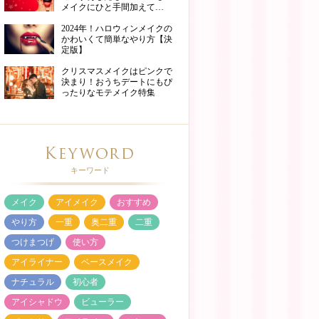
メイクにひと手間加えて…
2024年！ハロウィンメイクの
かわいくて簡単なやり方【決
定版】
クリスマスメイクはピンクで
決まり！おうちデートにもぴ
ったりなモテメイク特集
キーワード
メイク
アイメイク
おすすめ
やり方
一重
奥二重
二重
つけまつげ
使い方
アイライナー
ベースメイク
ナチュラル
初心者
アイシャドウ
ビューラー