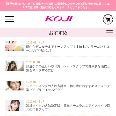
【夏季休業のお知らせ】8/8(土)〜8/16(日)の期間中にいただいたお問い合わせに関しては、
8/17(月)以降に順次対応となります。予めご了承ください。
Menu
おすすめ
2025.06.13 UP
顔からデコルテまでトーンアップ！ 3 in 1のカラーコントロ
ールUV下地とは？
2023.08.03 UP
頭皮ケアの正しいやり方！ヘッドスクラブで健康的な頭皮と
髪をキープするには
2023.03.16 UP
シェーディングの入れ方講座！初心者におすすめスティック
型プチプラアイテム紹介
2022.06.14 UP
涙袋メイクの方法決定版！簡単ナチュラルなアイメイクで目
元の印象アップ