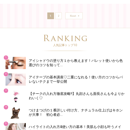
1
2
Next
人気記事トップ10
1
アイシャドウの塗り方１から教えます！パレット使いから色
選びのコツを知って…
2
アイテープの基本講座♡二重になれる！使い方のコツからバ
レないテクまで一挙公開
3
【チークの入れ方徹底攻略!!】丸顔さんも面長さんも今よりか
わいく♡
4
つけまつげの１番詳しい付け方、ナチュラル仕上げはキホン
が大事！ 初心者必…
5
ハイライトの入れ方&使い方の基本！美肌も小顔も叶うメイ