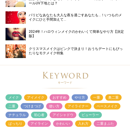
ールUV下地とは？
パリピなあなたも大人な夜を過ごすあなたも…！いつものメ
イクにひと手間加えて…
2024年！ハロウィンメイクのかわいくて簡単なやり方【決定
版】
クリスマスメイクはピンクで決まり！おうちデートにもぴっ
たりなモテメイク特集
キーワード
メイク
アイメイク
おすすめ
やり方
一重
奥二重
二重
つけまつげ
使い方
アイライナー
ベースメイク
ナチュラル
初心者
アイシャドウ
ビューラー
ぱっちり
アイライン
かわいい
入れ方
二重まぶた