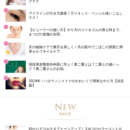
クテク
6
アイラインの引き方講座！①リキッド・ペンシル使いこなし
テク！
7
【ビューラーの使い方】やり方のコツ＆ゴムの替え時まで、
まつげの老舗が全部…
8
爪の縦線ケアで素爪を美しく！爪の筋やでこぼこの原因と簡
単セルフネイルケア…
9
現役美容整形外科医に学ぶ！奥二重とは？二重との違いっ
て？奥二重さんのお悩…
10
2024年！ハロウィンメイクのかわいくて簡単なやり方【決定
版】
最新記事
顔からデコルテまでトーンアップ！ 3 in 1のカラーコントロ