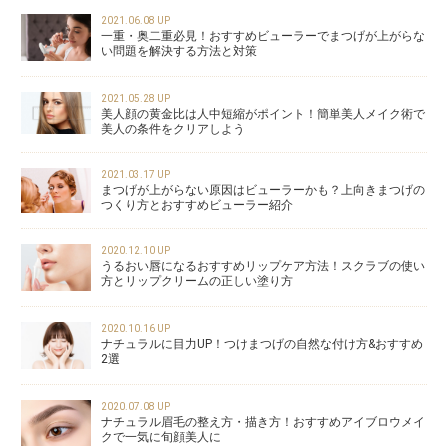
2021.06.08 UP
一重・奥二重必見！おすすめビューラーでまつげが上がらな
い問題を解決する方法と対策
2021.05.28 UP
美人顔の黄金比は人中短縮がポイント！簡単美人メイク術で
美人の条件をクリアしよう
2021.03.17 UP
まつげが上がらない原因はビューラーかも？上向きまつげの
つくり方とおすすめビューラー紹介
2020.12.10 UP
うるおい唇になるおすすめリップケア方法！スクラブの使い
方とリップクリームの正しい塗り方
2020.10.16 UP
ナチュラルに目力UP！つけまつげの自然な付け方&おすすめ
2選
2020.07.08 UP
ナチュラル眉毛の整え方・描き方！おすすめアイブロウメイ
クで一気に旬顔美人に